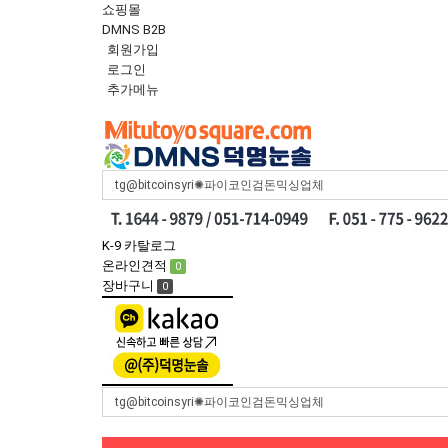
쇼핑몰
DMNS B2B
회원가입
로그인
추가메뉴
Toggle
navigation
K-9 카탈로그
온라인견적
0
장바구니
0