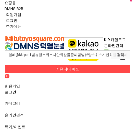
쇼핑몰
DMNS B2B
회원가입
로그인
추가메뉴
Toggle
navigation
K-9 카탈로그
온라인견적
0
검색
장바구니
0
커뮤니티 메인
0
회원가입
로그인
카테고리
온라인견적
특가/이벤트