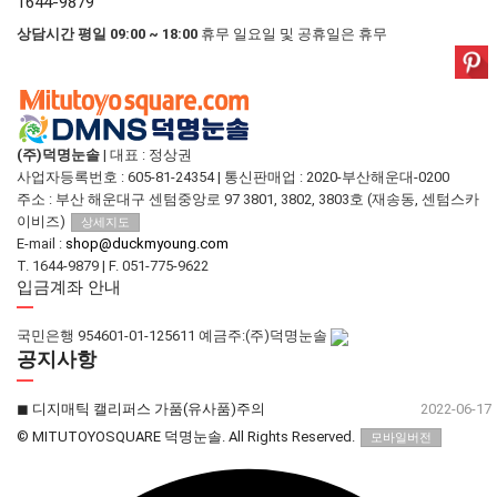
1644-9879
상담시간 평일 09:00 ~ 18:00
휴무 일요일 및 공휴일은 휴무
(주)덕명눈솔
|
대표 : 정상권
사업자등록번호 : 605-81-24354
|
통신판매업 : 2020-부산해운대-0200
주소 : 부산 해운대구 센텀중앙로 97 3801, 3802, 3803호 (재송동, 센텀스카
이비즈)
상세지도
E-mail :
shop@duckmyoung.com
T. 1644-9879
|
F. 051-775-9622
입금계좌 안내
국민은행 954601-01-125611 예금주:(주)덕명눈솔
공지사항
◼︎ 디지매틱 캘리퍼스 가품(유사품)주의
2022-06-17
© MITUTOYOSQUARE 덕명눈솔. All Rights Reserved.
모바일버전