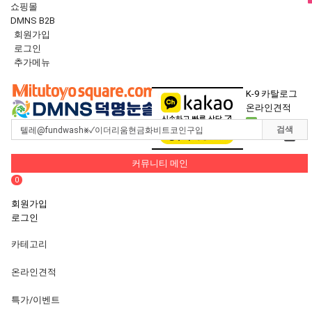
쇼핑몰
DMNS B2B
회원가입
로그인
추가메뉴
Toggle
navigation
K-9 카탈로그
온라인견적
0
검색
장바구니
0
커뮤니티 메인
0
회원가입
로그인
카테고리
온라인견적
특가/이벤트