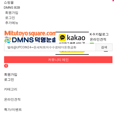
쇼핑몰
DMNS B2B
회원가입
로그인
추가메뉴
Toggle
navigation
K-9 카탈로그
온라인견적
0
검색
장바구니
0
커뮤니티 메인
0
회원가입
로그인
카테고리
온라인견적
특가/이벤트