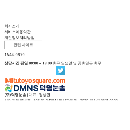
회사소개
서비스이용약관
개인정보처리방침
관련 사이트
1644-9879
상담시간 평일 09:00 ~ 18:00
휴무 일요일 및 공휴일은 휴무
(주)덕명눈솔
|
대표 : 정상권
사업자등록번호 : 605-81-24354
|
통신판매업 : 2020-부산해운대-0200
주소 : 부산 해운대구 센텀중앙로 97 3801, 3802, 3803호 (재송동, 센텀스카
이비즈)
상세지도
E-mail :
shop@duckmyoung.com
T. 1644-9879
|
F. 051-775-9622
입금계좌 안내