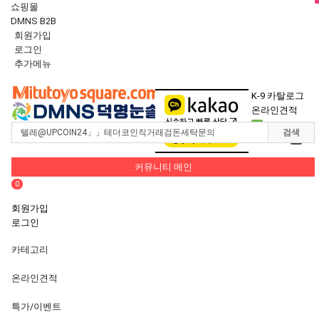
쇼핑몰
DMNS B2B
회원가입
로그인
추가메뉴
Toggle
navigation
K-9 카탈로그
온라인견적
0
검색
장바구니
0
커뮤니티 메인
0
회원가입
로그인
카테고리
온라인견적
특가/이벤트