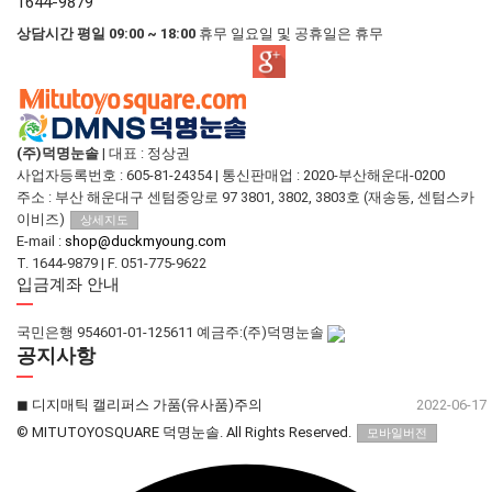
1644-9879
상담시간 평일 09:00 ~ 18:00
휴무 일요일 및 공휴일은 휴무
(주)덕명눈솔
|
대표 : 정상권
사업자등록번호 : 605-81-24354
|
통신판매업 : 2020-부산해운대-0200
주소 : 부산 해운대구 센텀중앙로 97 3801, 3802, 3803호 (재송동, 센텀스카
이비즈)
상세지도
E-mail :
shop@duckmyoung.com
T. 1644-9879
|
F. 051-775-9622
입금계좌 안내
국민은행 954601-01-125611 예금주:(주)덕명눈솔
공지사항
◼︎ 디지매틱 캘리퍼스 가품(유사품)주의
2022-06-17
© MITUTOYOSQUARE 덕명눈솔. All Rights Reserved.
모바일버전