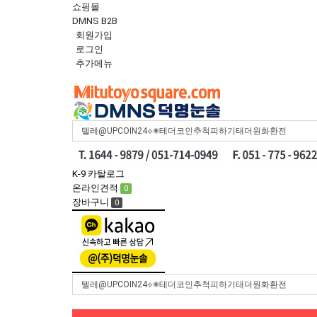
쇼핑몰
DMNS B2B
회원가입
로그인
추가메뉴
Toggle
navigation
K-9 카탈로그
온라인견적
0
장바구니
0