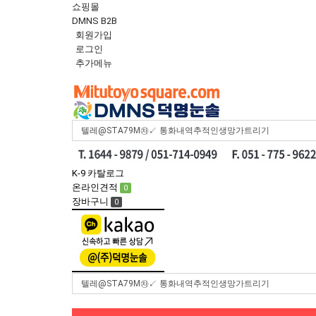
쇼핑몰
DMNS B2B
회원가입
로그인
추가메뉴
Toggle
navigation
K-9 카탈로그
온라인견적
0
장바구니
0