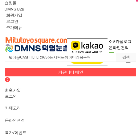
쇼핑몰
DMNS B2B
회원가입
로그인
추가메뉴
Toggle
navigation
K-9 카탈로그
온라인견적
0
검색
장바구니
0
커뮤니티 메인
0
회원가입
로그인
카테고리
온라인견적
특가/이벤트