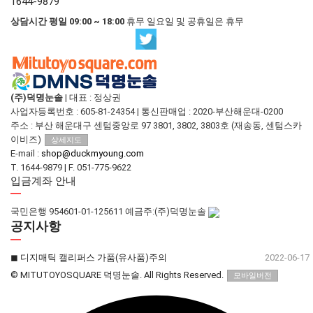
1644-9879
상담시간 평일 09:00 ~ 18:00
휴무 일요일 및 공휴일은 휴무
(주)덕명눈솔
|
대표 : 정상권
사업자등록번호 : 605-81-24354
|
통신판매업 : 2020-부산해운대-0200
주소 : 부산 해운대구 센텀중앙로 97 3801, 3802, 3803호 (재송동, 센텀스카
이비즈)
상세지도
E-mail :
shop@duckmyoung.com
T. 1644-9879
|
F. 051-775-9622
입금계좌 안내
국민은행 954601-01-125611 예금주:(주)덕명눈솔
공지사항
◼︎ 디지매틱 캘리퍼스 가품(유사품)주의
2022-06-17
© MITUTOYOSQUARE 덕명눈솔. All Rights Reserved.
모바일버전