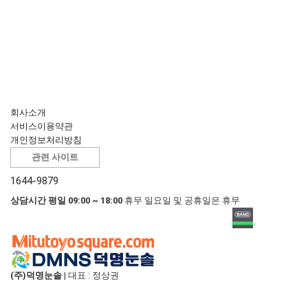
회사소개
서비스이용약관
개인정보처리방침
관련 사이트
1644-9879
상담시간 평일 09:00 ~ 18:00
휴무 일요일 및 공휴일은 휴무
(주)덕명눈솔
|
대표 : 정상권
사업자등록번호 : 605-81-24354
|
통신판매업 : 2020-부산해운대-0200
주소 : 부산 해운대구 센텀중앙로 97 3801, 3802, 3803호 (재송동, 센텀스카