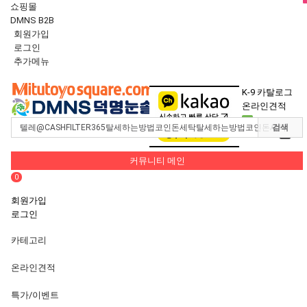
쇼핑몰
DMNS B2B
회원가입
로그인
추가메뉴
Toggle
navigation
K-9 카탈로그
온라인견적
0
검색
장바구니
0
커뮤니티 메인
0
회원가입
로그인
카테고리
온라인견적
특가/이벤트