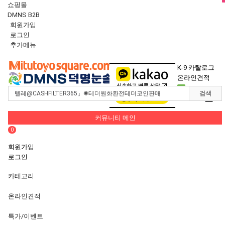
쇼핑몰
DMNS B2B
회원가입
로그인
추가메뉴
Toggle
navigation
K-9 카탈로그
온라인견적
0
검색
장바구니
0
커뮤니티 메인
0
회원가입
로그인
카테고리
온라인견적
특가/이벤트