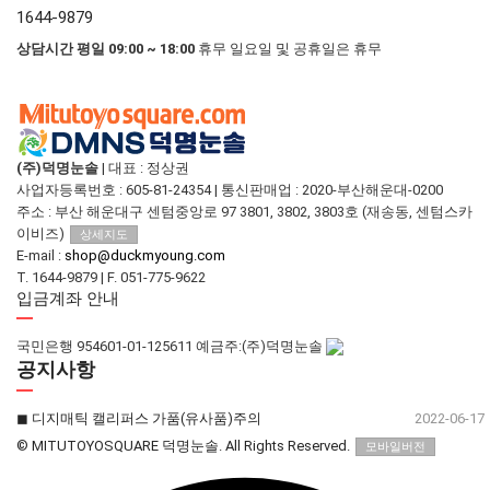
1644-9879
상담시간 평일 09:00 ~ 18:00
휴무 일요일 및 공휴일은 휴무
(주)덕명눈솔
|
대표 : 정상권
사업자등록번호 : 605-81-24354
|
통신판매업 : 2020-부산해운대-0200
주소 : 부산 해운대구 센텀중앙로 97 3801, 3802, 3803호 (재송동, 센텀스카
이비즈)
상세지도
E-mail :
shop@duckmyoung.com
T. 1644-9879
|
F. 051-775-9622
입금계좌 안내
국민은행 954601-01-125611 예금주:(주)덕명눈솔
공지사항
◼︎ 디지매틱 캘리퍼스 가품(유사품)주의
2022-06-17
© MITUTOYOSQUARE 덕명눈솔. All Rights Reserved.
모바일버전