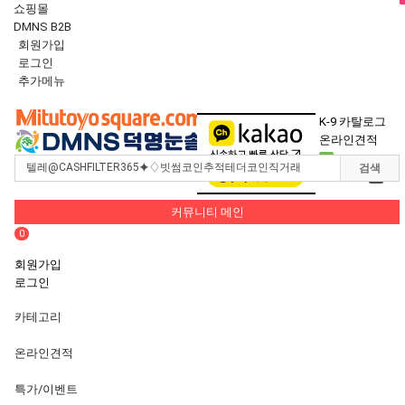
쇼핑몰
DMNS B2B
회원가입
로그인
추가메뉴
Toggle
navigation
K-9 카탈로그
온라인견적
0
검색
장바구니
0
커뮤니티 메인
0
회원가입
로그인
카테고리
온라인견적
특가/이벤트