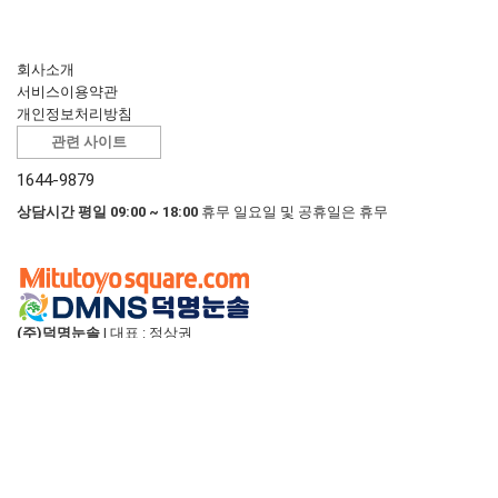
회사소개
서비스이용약관
개인정보처리방침
관련 사이트
1644-9879
상담시간 평일 09:00 ~ 18:00
휴무 일요일 및 공휴일은 휴무
(주)덕명눈솔
|
대표 : 정상권
사업자등록번호 : 605-81-24354
|
통신판매업 : 2020-부산해운대-0200
주소 : 부산 해운대구 센텀중앙로 97 3801, 3802, 3803호 (재송동, 센텀스카
이비즈)
상세지도
E-mail :
shop@duckmyoung.com
T. 1644-9879
|
F. 051-775-9622
입금계좌 안내