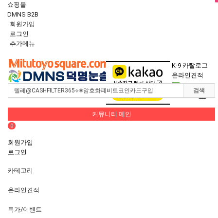
쇼핑몰
DMNS B2B
회원가입
로그인
추가메뉴
Toggle
navigation
K-9 카탈로그
온라인견적
0
검색
장바구니
0
커뮤니티 메인
0
회원가입
로그인
카테고리
온라인견적
특가/이벤트