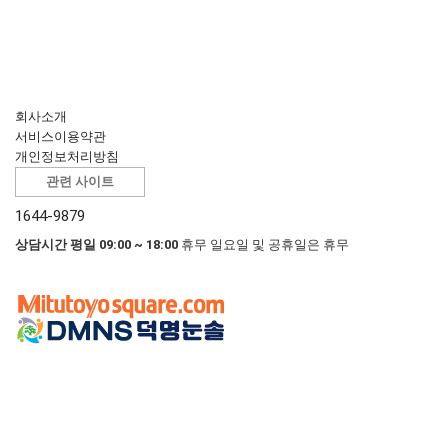
회사소개
서비스이용약관
개인정보처리방침
관련 사이트
1644-9879
상담시간 평일 09:00 ~ 18:00
휴무 일요일 및 공휴일은 휴무
(주)덕명눈솔
|
대표 : 정상권
사업자등록번호 : 605-81-24354
|
통신판매업 : 2020-부산해운대-0200
주소 : 부산 해운대구 센텀중앙로 97 3801, 3802, 3803호 (재송동, 센텀스카
이비즈)
상세지도
E-mail :
shop@duckmyoung.com