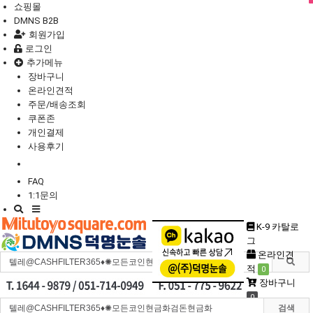
쇼핑몰
DMNS B2B
회원가입
로그인
추가메뉴
장바구니
온라인견적
주문/배송조회
쿠폰존
개인결제
사용후기
FAQ
1:1문의
Toggle
navigation
K-9 카탈로
그
온라인견
적
0
장바구니
0
검색