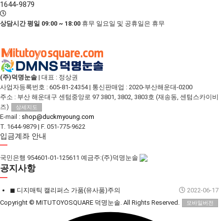
1644-9879
상담시간 평일 09:00 ~ 18:00
휴무 일요일 및 공휴일은 휴무
(주)덕명눈솔
|
대표 : 정상권
사업자등록번호 : 605-81-24354
|
통신판매업 : 2020-부산해운대-0200
주소 : 부산 해운대구 센텀중앙로 97 3801, 3802, 3803호 (재송동, 센텀스카이비
즈)
상세지도
E-mail :
shop@duckmyoung.com
T. 1644-9879
|
F. 051-775-9622
입금계좌 안내
국민은행 954601-01-125611 예금주:(주)덕명눈솔
공지사항
◼︎ 디지매틱 캘리퍼스 가품(유사품)주의
2022-06-17
Copyright
© MITUTOYOSQUARE 덕명눈솔. All Rights Reserved.
모바일버전