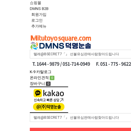
쇼핑몰
DMNS B2B
회원가입
로그인
추가메뉴
Toggle
navigation
K-9 카탈로그
온라인견적
0
장바구니
0