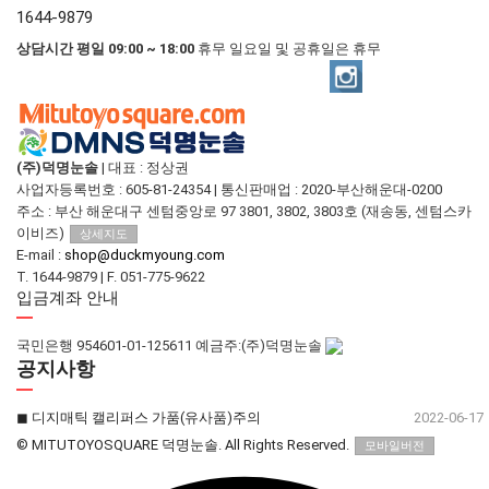
1644-9879
상담시간 평일 09:00 ~ 18:00
휴무 일요일 및 공휴일은 휴무
(주)덕명눈솔
|
대표 : 정상권
사업자등록번호 : 605-81-24354
|
통신판매업 : 2020-부산해운대-0200
주소 : 부산 해운대구 센텀중앙로 97 3801, 3802, 3803호 (재송동, 센텀스카
이비즈)
상세지도
E-mail :
shop@duckmyoung.com
T. 1644-9879
|
F. 051-775-9622
입금계좌 안내
국민은행 954601-01-125611 예금주:(주)덕명눈솔
공지사항
◼︎ 디지매틱 캘리퍼스 가품(유사품)주의
2022-06-17
© MITUTOYOSQUARE 덕명눈솔. All Rights Reserved.
모바일버전