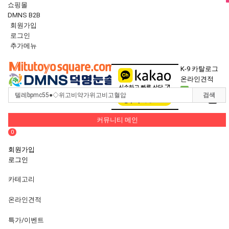
쇼핑몰
DMNS B2B
회원가입
로그인
추가메뉴
Toggle
navigation
K-9 카탈로그
온라인견적
0
검색
장바구니
0
커뮤니티 메인
0
회원가입
로그인
카테고리
온라인견적
특가/이벤트