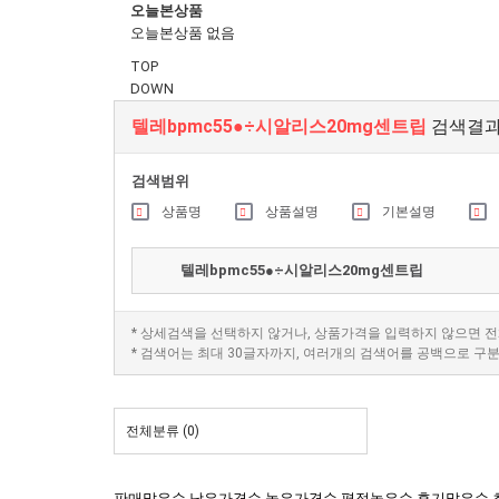
오늘본상품
오늘본상품 없음
TOP
DOWN
텔레bpmc55●÷시알리스20mg센트립
검색결
검색범위
상품명
상품설명
기본설명
* 상세검색을 선택하지 않거나, 상품가격을 입력하지 않으면 
* 검색어는 최대 30글자까지, 여러개의 검색어를 공백으로 구
전체분류
(0)
판매많은순
낮은가격순
높은가격순
평점높은순
후기많은순