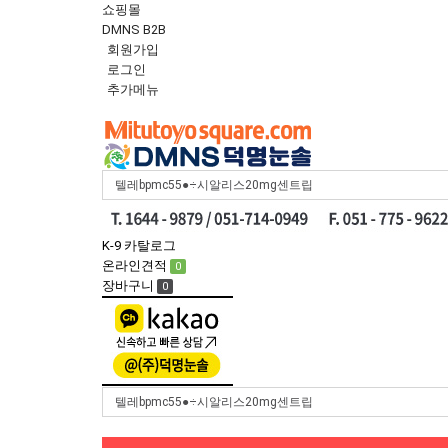
쇼핑몰
DMNS B2B
회원가입
로그인
추가메뉴
Toggle
navigation
K-9 카탈로그
온라인견적
0
장바구니
0